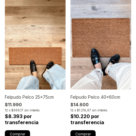
Felpudo Pelco 25x75cm
Felpudo Pelco 40x60cm
$11.990
$14.600
12
x
$999,17
sin interés
12
x
$1.216,67
sin interés
$8.393 por
$10.220 por
transferencia
transferencia