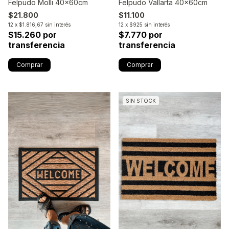
Felpudo Molli 40x60cm
Felpudo Vallarta 40x60cm
$21.800
$11.100
12
x
$1.816,67
sin interés
12
x
$925
sin interés
$15.260 por
$7.770 por
transferencia
transferencia
SIN STOCK