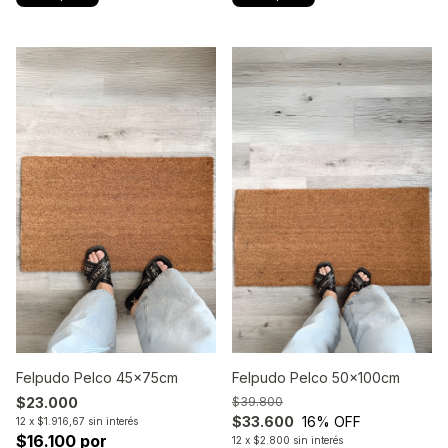
Felpudo Pelco 45x75cm
Felpudo Pelco 50x100cm
$23.000
$39.800
$33.600
16
% OFF
12
x
$1.916,67
sin interés
$16.100 por
12
x
$2.800
sin interés