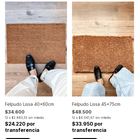
Felpudo Lissa 40x60cm
Felpudo Lissa 45x75cm
$34.600
$48.500
12
x
$2.883,33
sin interés
12
x
$4.041,67
sin interés
$24.220 por
$33.950 por
transferencia
transferencia