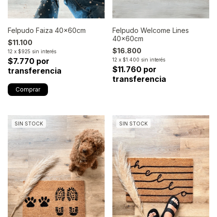
Felpudo Faiza 40x60cm
Felpudo Welcome Lines
40x60cm
$11.100
$16.800
12
x
$925
sin interés
$7.770 por
12
x
$1.400
sin interés
$11.760 por
transferencia
transferencia
SIN STOCK
SIN STOCK