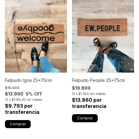
Felpudo Igna 25x75cm
Felpudo People 25x75cm
$15.400
$19.800
$13.990
9
% OFF
12
x
$1.650
sin interés
$13.860 por
12
x
$1.165,83
sin interés
$9.793 por
transferencia
transferencia