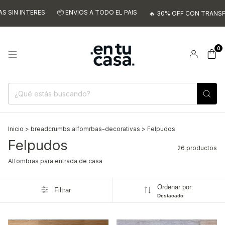
ES
📦 ENVIOS A TODO EL PAIS
🔥 30% OFF CON TRANSFERENCIA
0
Inicio
>
breadcrumbs.alfomrbas-decorativas
>
Felpudos
Felpudos
26 productos
Alfombras para entrada de casa
Ordenar por:
Filtrar
Destacado