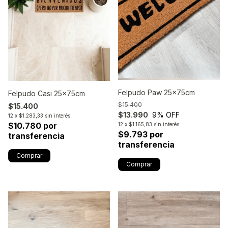
Felpudo Paw 25x75cm
Felpudo Casi 25x75cm
$15.400
$15.400
$13.990
9
% OFF
12
x
$1.283,33
sin interés
$10.780 por
12
x
$1.165,83
sin interés
$9.793 por
transferencia
transferencia
Comprar