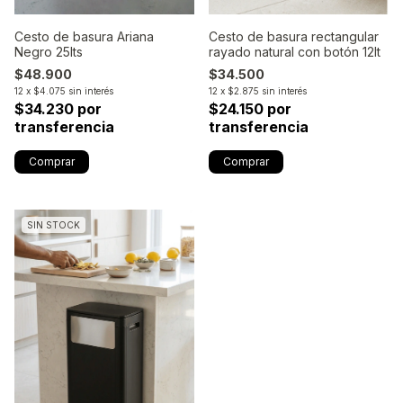
Cesto de basura Ariana
Cesto de basura rectangular
Negro 25lts
rayado natural con botón 12lt
$48.900
$34.500
12
x
$4.075
sin interés
12
x
$2.875
sin interés
$34.230 por
$24.150 por
transferencia
transferencia
SIN STOCK