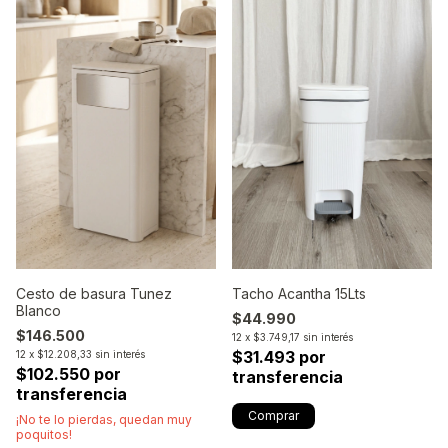
Cesto de basura Tunez
Tacho Acantha 15Lts
Blanco
$44.990
$146.500
12
x
$3.749,17
sin interés
$31.493 por
12
x
$12.208,33
sin interés
$102.550 por
transferencia
transferencia
¡No te lo pierdas, quedan muy
poquitos!