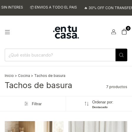
 INTERES
📦 ENVIOS A TODO EL PAIS
🔥 30% OFF CON TRANSFERENC
0
Inicio
>
Cocina
>
Tachos de basura
Tachos de basura
7 productos
Ordenar por:
Filtrar
Destacado