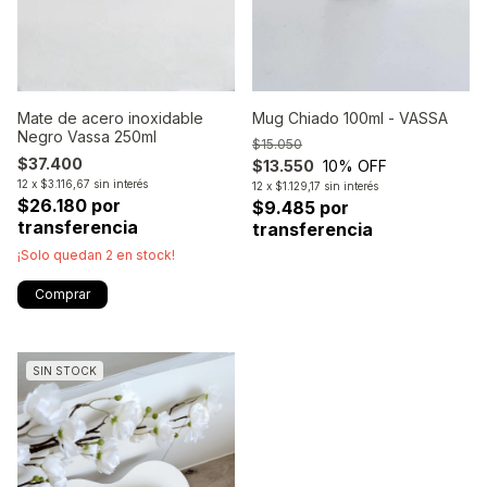
Mate de acero inoxidable
Mug Chiado 100ml - VASSA
Negro Vassa 250ml
$15.050
$37.400
$13.550
10
% OFF
12
x
$3.116,67
sin interés
12
x
$1.129,17
sin interés
$26.180 por
$9.485 por
transferencia
transferencia
¡Solo quedan
2
en stock!
SIN STOCK