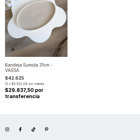
Bandeja Sumida 31cm -
VASSA
$42.625
12
x
$3.552,08
sin interés
$29.837,50 por
transferencia