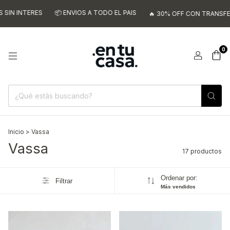
TERES
📦 ENVIOS A TODO EL PAIS
🔥 30% OFF CON TRANSFERENCIA
0
Inicio
>
Vassa
Vassa
17 productos
Ordenar por:
Filtrar
Más vendidos