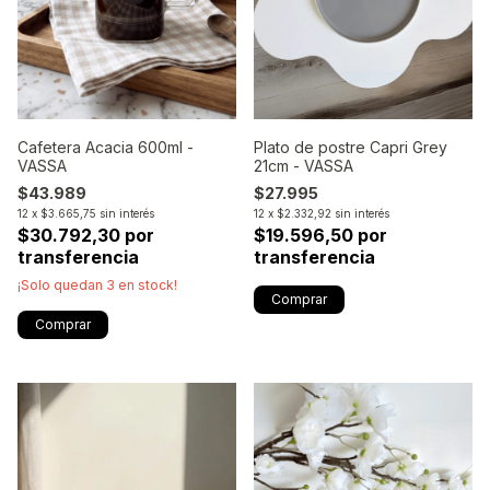
Cafetera Acacia 600ml -
Plato de postre Capri Grey
VASSA
21cm - VASSA
$43.989
$27.995
12
x
$3.665,75
sin interés
12
x
$2.332,92
sin interés
$30.792,30 por
$19.596,50 por
transferencia
transferencia
¡Solo quedan
3
en stock!