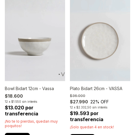
Bowl Bidart 12cm - Vassa
Plato Bidart 26cm - VASSA
$18.600
$36.000
$27.990
22
% OFF
12
x
$1.550
sin interés
$13.020 por
12
x
$2.332,50
sin interés
$19.593 por
transferencia
transferencia
¡No te lo pierdas, quedan muy
poquitos!
¡Solo quedan
4
en stock!