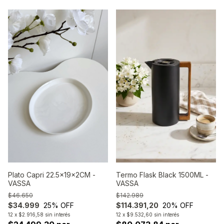
Plato Capri 22.5x19x2CM -
Termo Flask Black 1500ML -
VASSA
VASSA
$46.650
$142.989
$34.999
25
% OFF
$114.391,20
20
% OFF
12
x
$2.916,58
sin interés
12
x
$9.532,60
sin interés