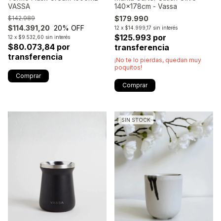
140x178cm - Vassa
VASSA
$179.990
$142.989
$114.391,20
20
% OFF
12
x
$14.999,17
sin interés
$125.993 por
12
x
$9.532,60
sin interés
$80.073,84 por
transferencia
transferencia
¡No te lo pierdas, quedan muy
poquitos!
SIN STOCK