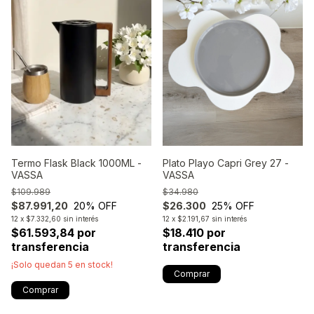
Plato Playo Capri Grey 27 -
Termo Flask Black 1000ML -
VASSA
VASSA
$34.980
$109.989
$26.300
25
% OFF
$87.991,20
20
% OFF
12
x
$2.191,67
sin interés
12
x
$7.332,60
sin interés
$18.410 por
$61.593,84 por
transferencia
transferencia
¡Solo quedan
5
en stock!