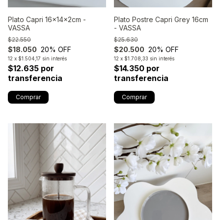
Plato Capri 16x14x2cm -
Plato Postre Capri Grey 16cm
VASSA
- VASSA
$22.550
$25.630
$18.050
20
% OFF
$20.500
20
% OFF
12
x
$1.504,17
sin interés
12
x
$1.708,33
sin interés
$12.635 por
$14.350 por
transferencia
transferencia