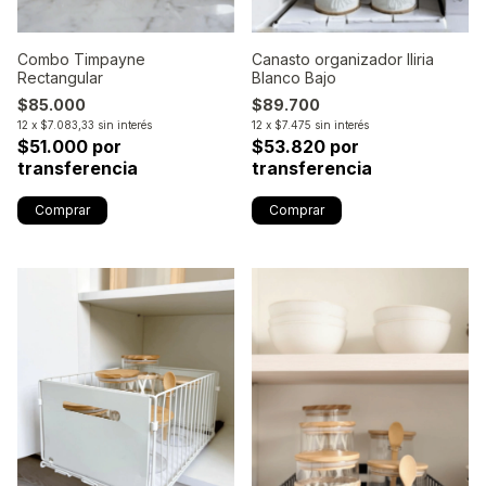
Combo Timpayne
Canasto organizador Iliria
Rectangular
Blanco Bajo
$85.000
$89.700
12
x
$7.083,33
sin interés
12
x
$7.475
sin interés
$51.000 por
$53.820 por
transferencia
transferencia