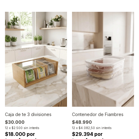
Caja de te 3 divisiones
Contenedor de Fiambres
$30.000
$48.990
12
x
$2.500
sin interés
12
x
$4.082,50
sin interés
$18.000 por
$29.394 por