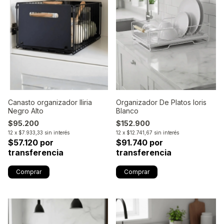
Canasto organizador Iliria
Organizador De Platos Ioris
Negro Alto
Blanco
$95.200
$152.900
12
x
$7.933,33
sin interés
12
x
$12.741,67
sin interés
$57.120 por
$91.740 por
transferencia
transferencia