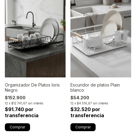
Organizador De Platos Ioris
Escuridor de platos Plain
Negro
blanco
$152.900
$54.200
12
x
$12.741,67
sin interés
12
x
$4.516,67
sin interés
$91.740 por
$32.520 por
transferencia
transferencia