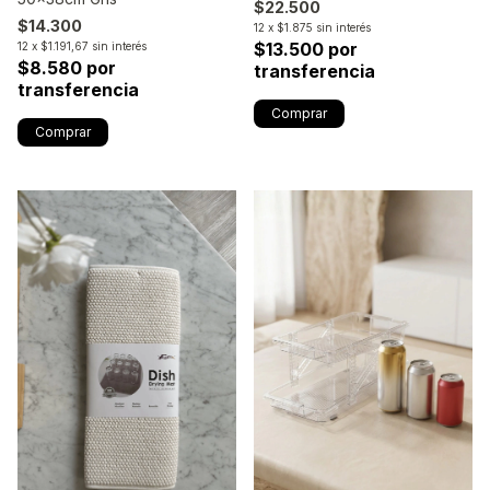
$22.500
$14.300
12
x
$1.875
sin interés
$13.500 por
12
x
$1.191,67
sin interés
$8.580 por
transferencia
transferencia