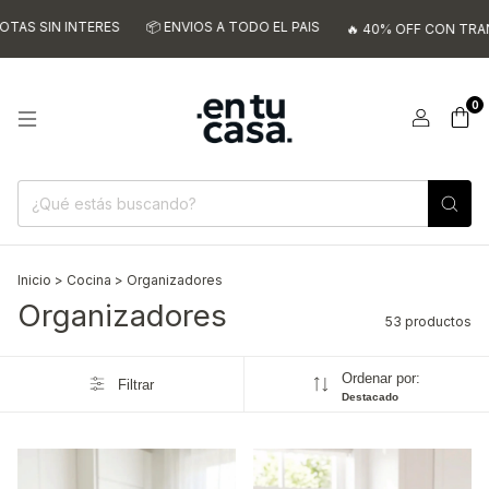
TERES
📦 ENVIOS A TODO EL PAIS
🔥 40% OFF CON TRANSFERENCIA
0
Inicio
>
Cocina
>
Organizadores
Organizadores
53 productos
Ordenar por:
Filtrar
Destacado