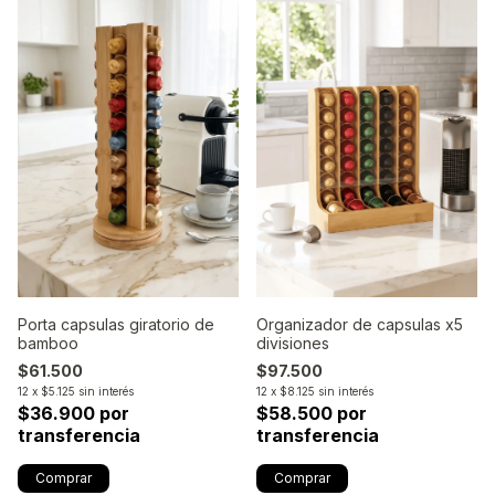
Porta capsulas giratorio de
Organizador de capsulas x5
bamboo
divisiones
$61.500
$97.500
12
x
$5.125
sin interés
12
x
$8.125
sin interés
$36.900 por
$58.500 por
transferencia
transferencia