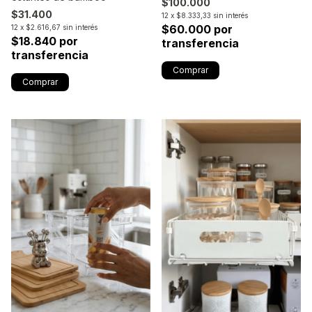
$100.000
$31.400
12
x
$8.333,33
sin interés
$60.000 por
12
x
$2.616,67
sin interés
$18.840 por
transferencia
transferencia