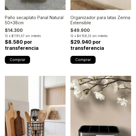
Paño secaplato Panal Natural
Organizador para latas Zerina
50x38cm
Extensible
$14.300
$49.900
12
x
$1.191,67
sin interés
12
x
$4.158,33
sin interés
$8.580 por
$29.940 por
transferencia
transferencia