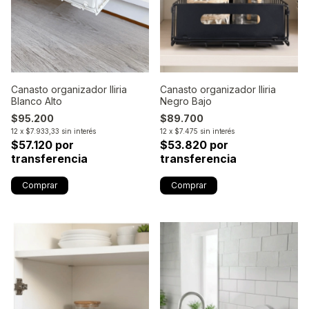
Canasto organizador Iliria
Canasto organizador Iliria
Blanco Alto
Negro Bajo
$95.200
$89.700
12
x
$7.933,33
sin interés
12
x
$7.475
sin interés
$57.120 por
$53.820 por
transferencia
transferencia