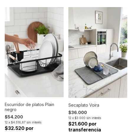
Escurridor de platos Plain
Secaplato Voira
negro
$36.000
$54.200
12
x
$3.000
sin interés
12
x
$4.516,67
sin interés
$21.600 por
$32.520 por
transferencia