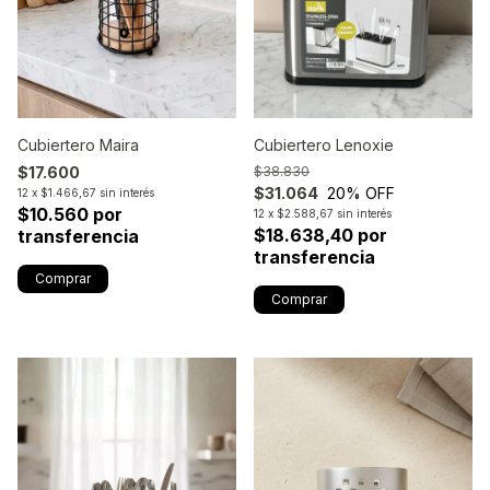
Cubiertero Lenoxie
Cubiertero Maira
$38.830
$17.600
$31.064
20
% OFF
12
x
$1.466,67
sin interés
$10.560 por
12
x
$2.588,67
sin interés
$18.638,40 por
transferencia
transferencia