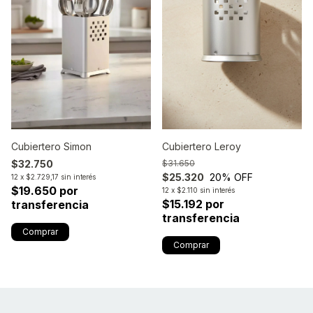
Cubiertero Simon
Cubiertero Leroy
$32.750
$31.650
$25.320
20
% OFF
12
x
$2.729,17
sin interés
$19.650 por
12
x
$2.110
sin interés
$15.192 por
transferencia
transferencia