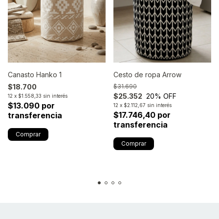
Canasto Hanko 1
Cesto de ropa Arrow
$18.700
$31.690
$25.352
20
% OFF
12
x
$1.558,33
sin interés
$13.090 por
12
x
$2.112,67
sin interés
$17.746,40 por
transferencia
transferencia