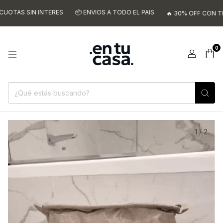
TAS SIN INTERES
📦 ENVIOS A TODO EL PAIS
🔥 30% OFF CON TRAN
0
1
/
2