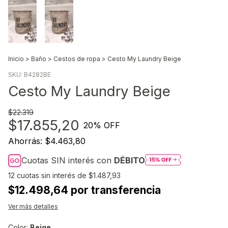
Inicio
>
Baño
>
Cestos de ropa
>
Cesto My Laundry Beige
SKU:
B4282BE
Cesto My Laundry Beige
$22.319
$17.855,20
20
% OFF
Ahorrás:
$4.463,80
Cuotas SIN interés con
DÉBITO
12
cuotas sin interés de
$1.487,93
$12.498,64 por transferencia
Ver más detalles
Color:
Beige