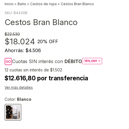
Inicio
>
Baño
>
Cestos de ropa
>
Cestos Bran Blanco
SKU:
B4430B
Cestos Bran Blanco
$22.530
$18.024
20
% OFF
Ahorrás:
$4.506
Cuotas SIN interés con
DÉBITO
12
cuotas sin interés de
$1.502
$12.616,80 por transferencia
Ver más detalles
Color:
Blanco