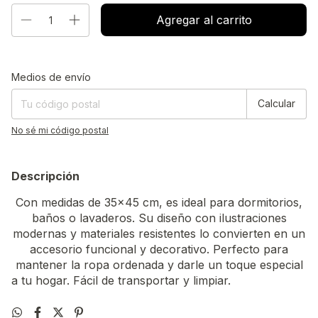
Entregas para el CP:
Cambiar CP
Medios de envío
Calcular
No sé mi código postal
Descripción
Con medidas de 35x45 cm, es ideal para dormitorios,
baños o lavaderos. Su diseño con ilustraciones
modernas y materiales resistentes lo convierten en un
accesorio funcional y decorativo. Perfecto para
mantener la ropa ordenada y darle un toque especial
a tu hogar. Fácil de transportar y limpiar.