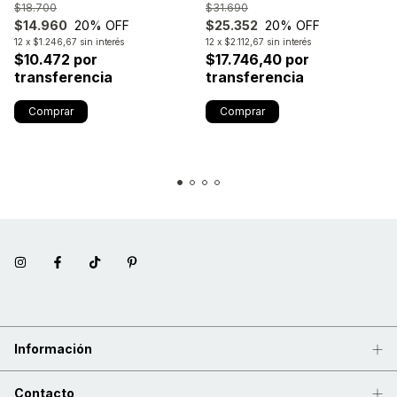
$18.700
$31.690
$14.960
20
% OFF
$25.352
20
% OFF
12
x
$1.246,67
sin interés
12
x
$2.112,67
sin interés
$10.472 por
$17.746,40 por
transferencia
transferencia
Información
Contacto