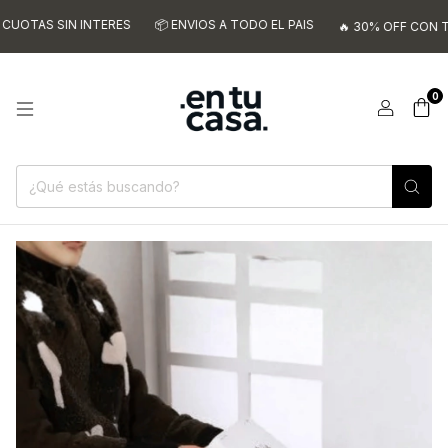
OTAS SIN INTERES
📦 ENVIOS A TODO EL PAIS
🔥 30% OFF CON TRAN
0