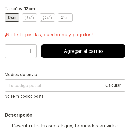
Tamaños:
12cm
12cm
18cm
22cm
31cm
¡No te lo pierdas, quedan muy poquitos!
Entregas para el CP:
Cambiar CP
Medios de envío
Calcular
No sé mi código postal
Descripción
Descubrí los Frascos Piggy, fabricados en vidrio