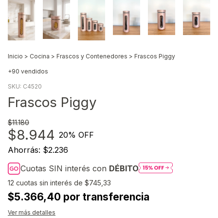
Inicio
>
Cocina
>
Frascos y Contenedores
>
Frascos Piggy
+90 vendidos
SKU:
C4520
Frascos Piggy
$11.180
$8.944
20
% OFF
Ahorrás:
$2.236
Cuotas SIN interés con
DÉBITO
12
cuotas sin interés de
$745,33
$5.366,40 por transferencia
Ver más detalles