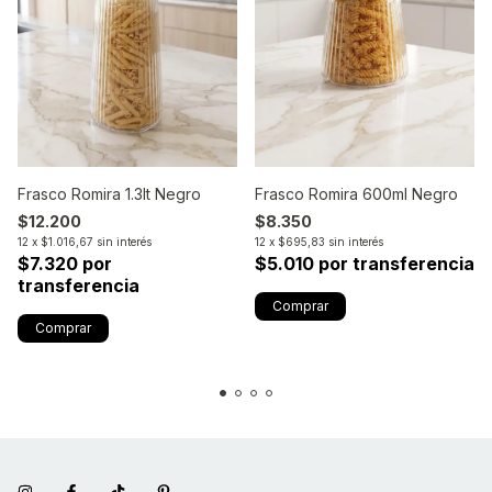
Frasco Romira 1.3lt Negro
Frasco Romira 600ml Negro
$12.200
$8.350
12
x
$1.016,67
sin interés
12
x
$695,83
sin interés
$7.320 por
$5.010 por transferencia
transferencia