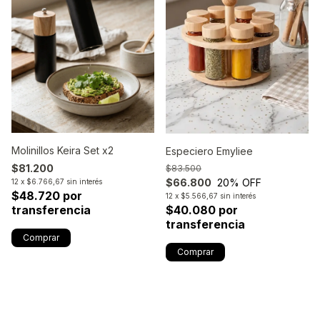
Molinillos Keira Set x2
Especiero Emyliee
$81.200
$83.500
$66.800
20
% OFF
12
x
$6.766,67
sin interés
$48.720 por
12
x
$5.566,67
sin interés
$40.080 por
transferencia
transferencia