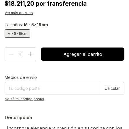
$18.211,20 por transferencia
Ver más detalles
Tamaños:
M - 5x19cm
M - 5x19cm
Entregas para el CP:
Cambiar CP
Medios de envío
Calcular
No sé mi código postal
Descripción
Incorporá elegancia y precisión en tu cocina con los