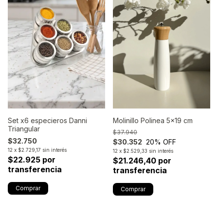
Molinillo Polinea 5x19 cm
Set x6 especieros Danni
Triangular
$37.940
$32.750
$30.352
20
% OFF
12
x
$2.729,17
sin interés
12
x
$2.529,33
sin interés
$22.925 por
$21.246,40 por
transferencia
transferencia
Comprar