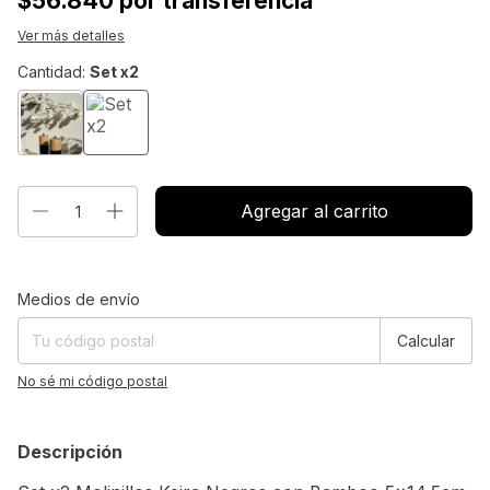
$56.840 por transferencia
Ver más detalles
Cantidad:
Set x2
Entregas para el CP:
Cambiar CP
Medios de envío
Calcular
No sé mi código postal
Descripción