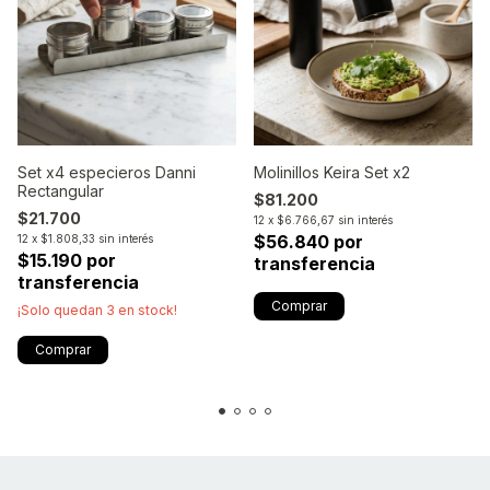
Set x4 especieros Danni
Molinillos Keira Set x2
Rectangular
$81.200
$21.700
12
x
$6.766,67
sin interés
$56.840 por
12
x
$1.808,33
sin interés
$15.190 por
transferencia
transferencia
¡Solo quedan
3
en stock!