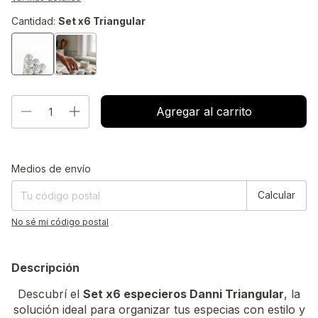
Cantidad:
Set x6 Triangular
Entregas para el CP:
Cambiar CP
Medios de envío
Calcular
No sé mi código postal
Descripción
Descubrí el
Set x6 especieros Danni Triangular
, la
solución ideal para organizar tus especias con estilo y