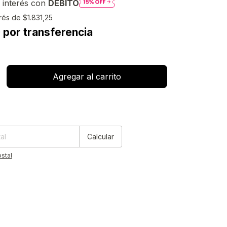
 interés con
DÉBITO
erés de
$1.831,25
 por transferencia
:
Cambiar CP
Calcular
stal