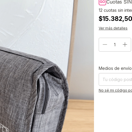
Cuotas SIN
12
cuotas sin int
$15.382,50
Ver más detalles
Entregas para el CP
Medios de envío
No sé mi código po