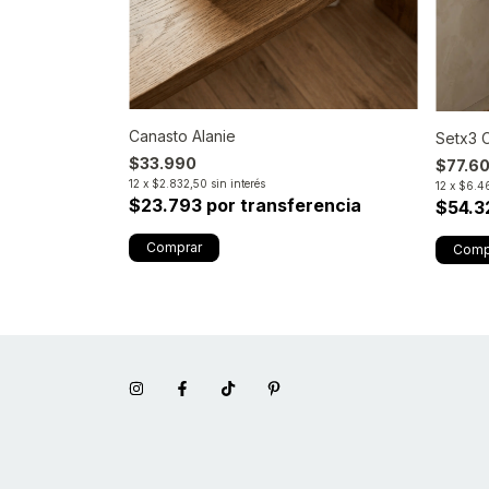
Canasto Alanie
Setx3 
$33.990
$77.6
12
x
$2.832,50
sin interés
12
x
$6.4
$23.793 por transferencia
$54.3
rencia