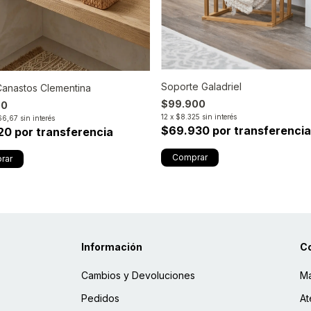
Soporte Galadriel
Canastos Clementina
$99.900
00
12
x
$8.325
sin interés
66,67
sin interés
$69.930 por transferencia
20 por transferencia
Información
C
Cambios y Devoluciones
Ma
Pedidos
At