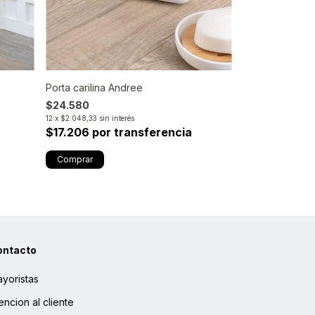
Porta carilina Andree
Canasto Joseli
$24.580
$49.500
12
x
$2.048,33
sin interés
12
x
$4.125
sin interé
$17.206 por transferencia
$34.650 por
ontacto
yoristas
encion al cliente