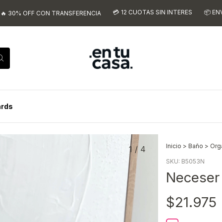
💳 12 CUOTAS SIN INTERES
📦 ENVIOS A TODO
F CON TRANSFERENCIA
ards
Inicio
>
Baño
>
Org
1
/
4
SKU:
B5053N
Neceser
$21.975