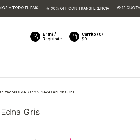
 EL PAIS
💳 12 CUOTAS SIN INTE
🔥 30% OFF CON TRANSFERENCIA
Entrá
/
Carrito
(
0
)
Registráte
$0
anizadores de Baño
>
Neceser Edna Gris
 Edna Gris