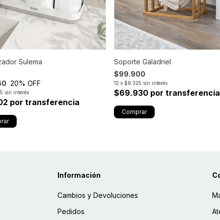
zador Sulema
Soporte Galadriel
$99.900
60
20
% OFF
12
x
$8.325
sin interés
$69.930 por transferencia
05
sin interés
02 por transferencia
Información
C
Cambios y Devoluciones
Ma
Pedidos
At