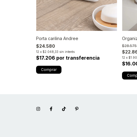
Organi
Porta carilina Andree
$28.575
$24.580
$22.8
12
x
$2.048,33
sin interés
rencia
$17.206 por transferencia
12
x
$1.9
$16.0