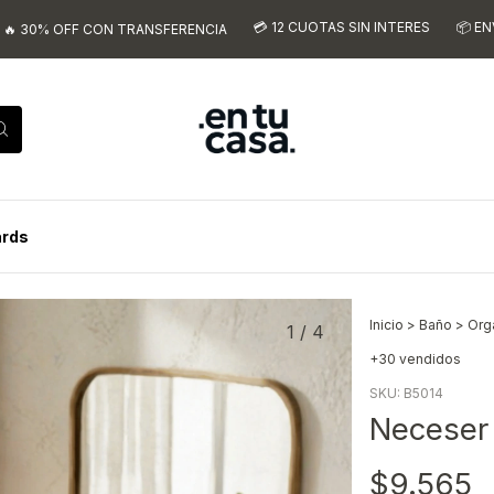
💳 12 CUOTAS SIN INTERES
📦 ENVIOS A TODO 
 CON TRANSFERENCIA
ards
Inicio
>
Baño
>
Org
1
/
4
+30 vendidos
SKU:
B5014
Neceser
$9.565