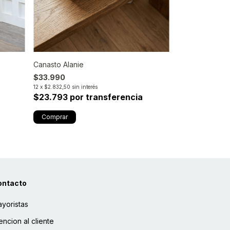
Canasto Alanie
Organizador He
$33.990
$19.575
$15.660
20
% 
12
x
$2.832,50
sin interés
$23.793 por transferencia
12
x
$1.305
sin inter
$10.962 por 
ontacto
yoristas
encion al cliente