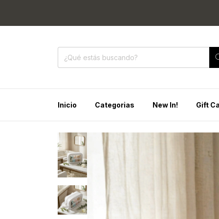
🔥 30% OFF
Inicio
Categorias
New In!
Gift C