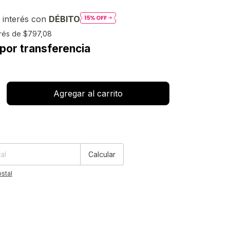
 interés con
DÉBITO
erés de
$797,08
por transferencia
:
Cambiar CP
Calcular
stal