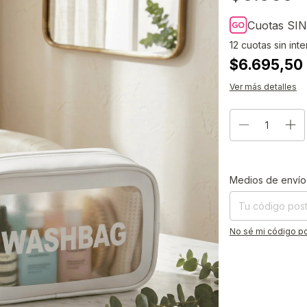
Cuotas SIN
12
cuotas sin int
$6.695,50 
Ver más detalles
Entregas para el CP
Medios de envío
No sé mi código po