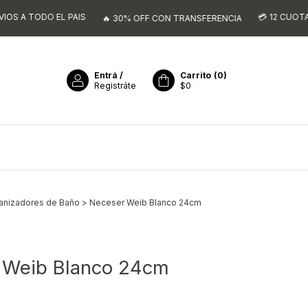
EL PAIS
💳 12 CUOTAS SIN INTERE
🔥 30% OFF CON TRANSFERENCIA
Entrá
/
Carrito
(
0
)
Registráte
$0
anizadores de Baño
>
Neceser Weib Blanco 24cm
 Weib Blanco 24cm