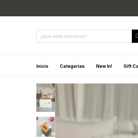
🔥 40% O
Inicio
Categorias
New In!
Gift C