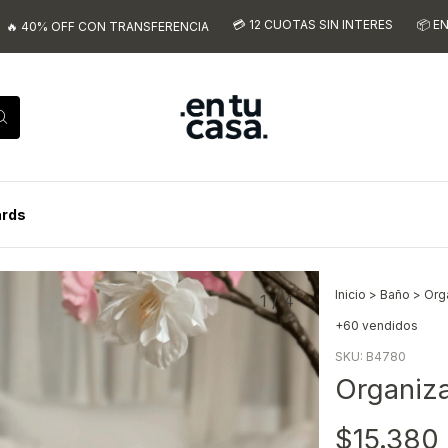
💳 12 CUOTAS SIN INTERES
📦 ENVIOS A TO
FF CON TRANSFERENCIA
ards
Inicio
>
Baño
>
Org
1
/
4
+60 vendidos
SKU:
B4780
Organiza
$15.380