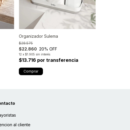
Organizador Sulema
Organizador He
$28.575
$19.575
$22.860
20
% OFF
$15.660
20
% 
12
x
$1.905
sin interés
12
x
$1.305
sin inter
$13.716 por transferencia
$9.396 por 
ontacto
yoristas
encion al cliente