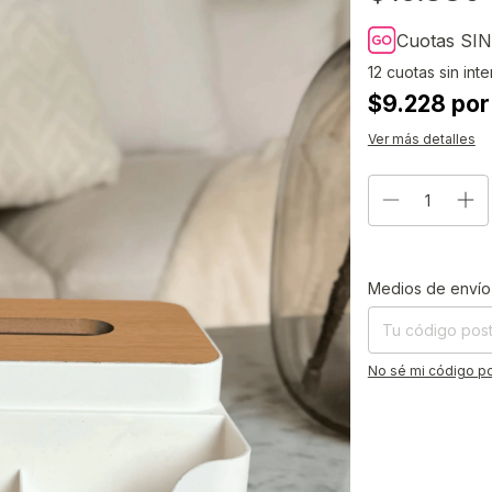
Cuotas SIN
12
cuotas sin int
$9.228 por
Ver más detalles
Entregas para el CP
Medios de envío
No sé mi código po