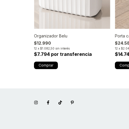
Organizador Belu
Porta c
$12.990
$24.5
12
x
$1.082,50
sin interés
12
x
$2.0
$7.794 por transferencia
$14.7
encia