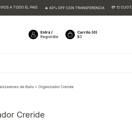
DO EL PAIS
💳 12 CUOTAS SIN INT
🔥 40% OFF CON TRANSFERENCIA
Entrá
/
Carrito
(
0
)
Registráte
$0
anizadores de Baño
>
Organizador Creride
dor Creride