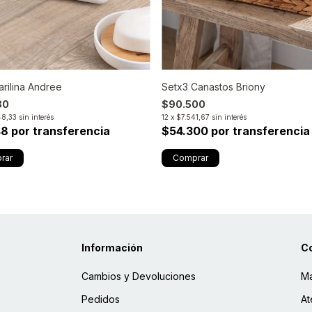
arilina Andree
Setx3 Canastos Briony
80
$90.500
48,33
sin interés
12
x
$7.541,67
sin interés
48 por transferencia
$54.300 por transferencia
Información
C
Cambios y Devoluciones
Ma
Pedidos
At