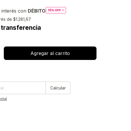
 interés con
DÉBITO
erés de
$1.281,67
 transferencia
:
Cambiar CP
Calcular
stal