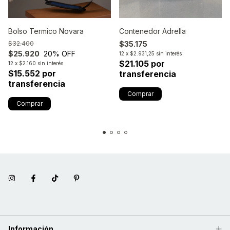
Bolso Termico Novara
Contenedor Adrella
$32.400
$35.175
$25.920
20
% OFF
12
x
$2.931,25
sin interés
$21.105 por
12
x
$2.160
sin interés
$15.552 por
transferencia
transferencia
Información