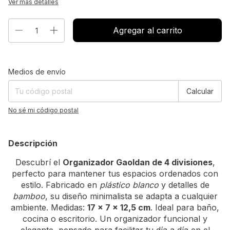
Ver más detalles
Entregas para el CP:
Cambiar CP
Medios de envío
Calcular
No sé mi código postal
Descripción
Descubrí el
Organizador Gaoldan de 4 divisiones
,
perfecto para mantener tus espacios ordenados con
estilo. Fabricado en
plástico blanco
y detalles de
bamboo
, su diseño minimalista se adapta a cualquier
ambiente. Medidas:
17 x 7 x 12,5 cm
. Ideal para baño,
cocina o escritorio. Un organizador funcional y