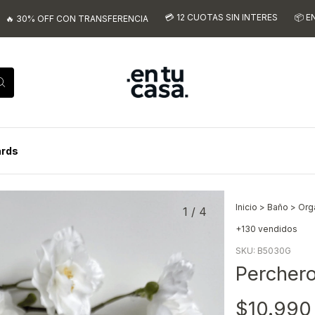
💳 12 CUOTAS SIN INTERES
📦 ENVIOS A TO
FF CON TRANSFERENCIA
ards
Inicio
>
Baño
>
Org
1
/
4
+130 vendidos
SKU:
B5030G
Percher
$10.990