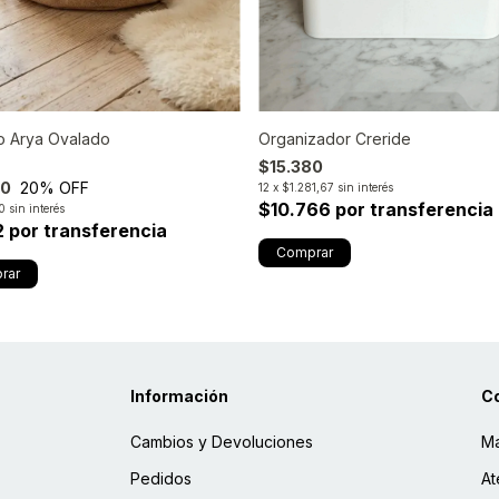
o Arya Ovalado
Organizador Creride
$15.380
60
20
% OFF
12
x
$1.281,67
sin interés
$10.766 por transferencia
0
sin interés
2 por transferencia
Información
C
Cambios y Devoluciones
Ma
Pedidos
At