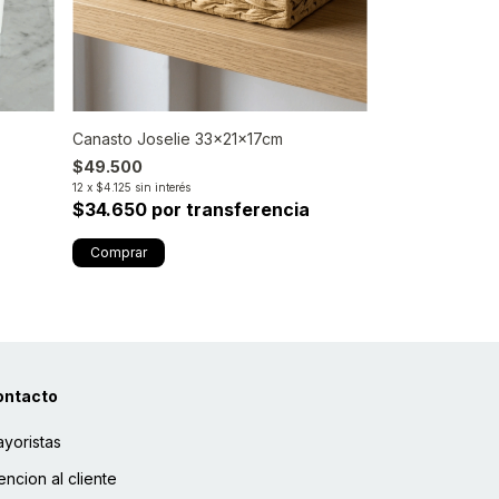
Canasto Massi
Canasto Joselie 33x21x17cm
$69.540
$49.500
12
x
$5.795
sin inter
12
x
$4.125
sin interés
$48.678 por
$34.650 por transferencia
ontacto
yoristas
encion al cliente