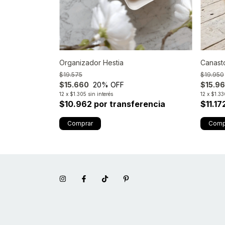
Canast
Organizador Hestia
$19.950
$19.575
$15.9
$15.660
20
% OFF
rencia
12
x
$1.33
12
x
$1.305
sin interés
$11.17
$10.962 por transferencia