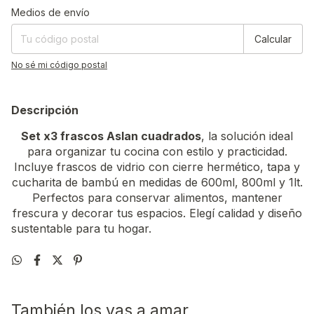
Entregas para el CP:
Cambiar CP
Medios de envío
Calcular
No sé mi código postal
Descripción
Set x3 frascos Aslan cuadrados
, la solución ideal
para organizar tu cocina con estilo y practicidad.
Incluye frascos de vidrio con cierre hermético, tapa y
cucharita de bambú en medidas de 600ml, 800ml y 1lt.
Perfectos para conservar alimentos, mantener
frescura y decorar tus espacios. Elegí calidad y diseño
sustentable para tu hogar.
También los vas a amar