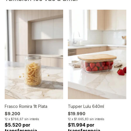
Frasco Romira 1lt Plata
Tupper Lulu 640ml
$9.200
$19.990
12
x
$766,67
sin interés
12
x
$1.665,83
sin interés
$5.520 por
$11.994 por
transferencia
transferencia