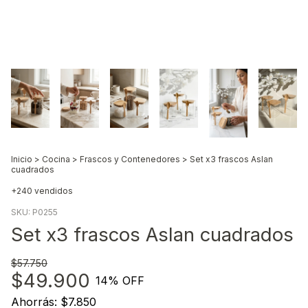
Inicio
>
Cocina
>
Frascos y Contenedores
>
Set x3 frascos Aslan
cuadrados
+240 vendidos
SKU:
P0255
Set x3 frascos Aslan cuadrados
$57.750
$49.900
14
% OFF
Ahorrás:
$7.850