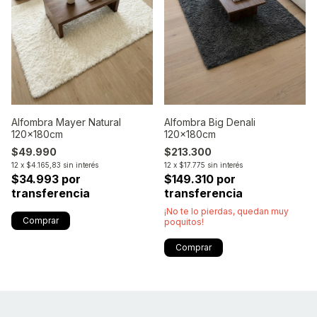
Alfombra Mayer Natural
Alfombra Big Denali
120x180cm
120x180cm
$49.990
$213.300
12
x
$4.165,83
sin interés
12
x
$17.775
sin interés
$34.993 por
$149.310 por
transferencia
transferencia
¡No te lo pierdas, quedan muy
poquitos!
Comprar