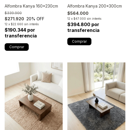
Alfombra Kanya 160x230cm
Alfombra Kanya 200x300cm
$339.900
$564.000
$271.920
20
% OFF
12
x
$47.000
sin interés
$394.800 por
12
x
$22.660
sin interés
$190.344 por
transferencia
transferencia