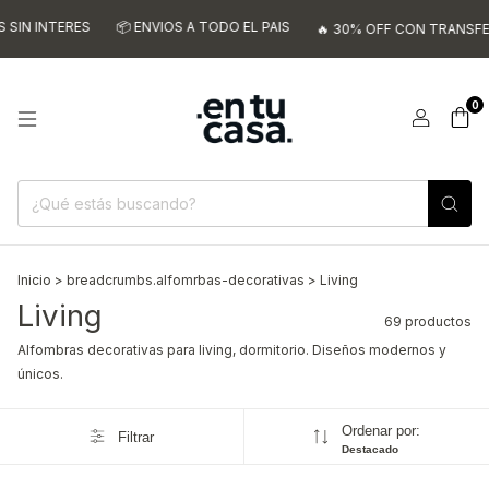
📦 ENVIOS A TODO EL PAIS
💳
🔥 30% OFF CON TRANSFERENCIA
0
Inicio
>
breadcrumbs.alfomrbas-decorativas
>
Living
Living
69 productos
Alfombras decorativas para living, dormitorio. Diseños modernos y
únicos.
Ordenar por:
Filtrar
Destacado