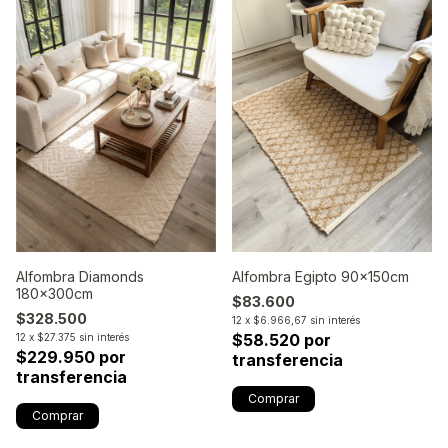
Alfombra Diamonds
Alfombra Egipto 90x150cm
180x300cm
$83.600
$328.500
12
x
$6.966,67
sin interés
$58.520 por
12
x
$27.375
sin interés
$229.950 por
transferencia
transferencia