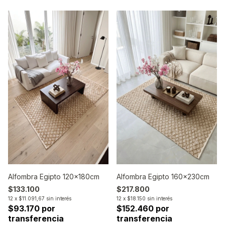
Alfombra Egipto 160x230cm
Alfombra Egipto 120x180cm
$217.800
$133.100
12
x
$18.150
sin interés
12
x
$11.091,67
sin interés
$152.460 por
$93.170 por
transferencia
transferencia