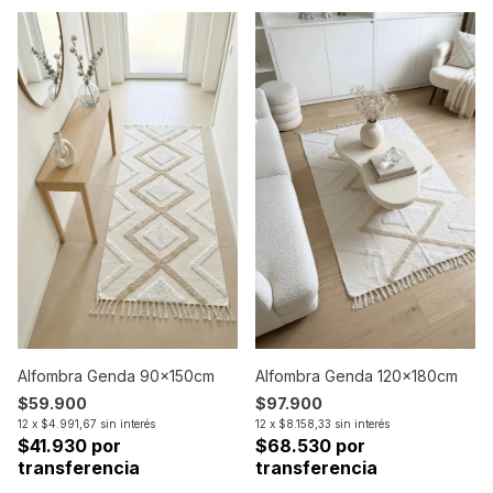
Alfombra Genda 90x150cm
Alfombra Genda 120x180cm
$59.900
$97.900
12
x
$4.991,67
sin interés
12
x
$8.158,33
sin interés
$41.930 por
$68.530 por
transferencia
transferencia