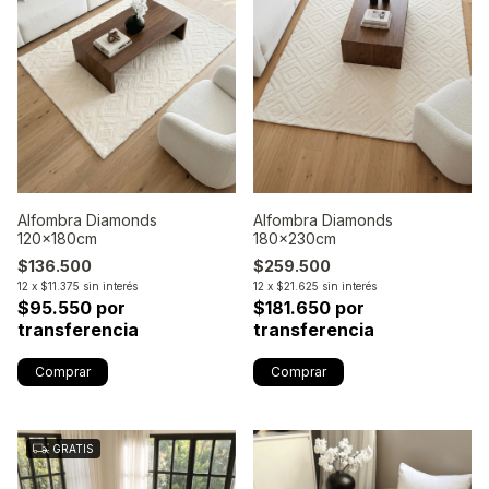
Alfombra Diamonds
Alfombra Diamonds
120x180cm
180x230cm
$136.500
$259.500
12
x
$11.375
sin interés
12
x
$21.625
sin interés
$95.550 por
$181.650 por
transferencia
transferencia
GRATIS