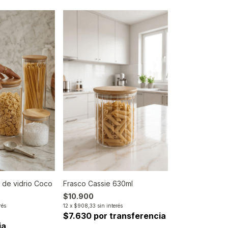
 de vidrio Coco
Frasco Cassie 630ml
$10.900
rés
12
x
$908,33
sin interés
r
$7.630 por transferencia
ia