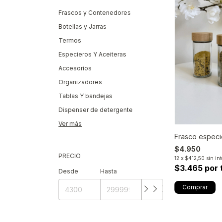
Frascos y Contenedores
Botellas y Jarras
Termos
Especieros Y Aceiteras
Accesorios
Organizadores
Tablas Y bandejas
Dispenser de detergente
Ver más
Frasco especi
$4.950
PRECIO
12
x
$412,50
sin in
$3.465 por 
Desde
Hasta