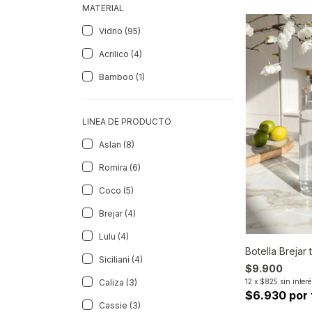
MATERIAL
Vidrio (95)
Acrilico (4)
Bamboo (1)
LINEA DE PRODUCTO
Aslan (8)
Romira (6)
Coco (5)
Brejar (4)
Lulu (4)
Botella Brejar 
Siciliani (4)
$9.900
12
x
$825
sin interé
Caliza (3)
$6.930 por 
Cassie (3)