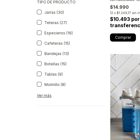
TIPO DE PRODUCTO
$14.990
Jarras (30)
12
x
$1.249,17
sin i
$10.493 por
Teteras (27)
transferenc
Especieros (16)
Cafeteras (15)
Bandejas (13)
Botellas (15)
Tablas (9)
Molinillo (8)
Ver más