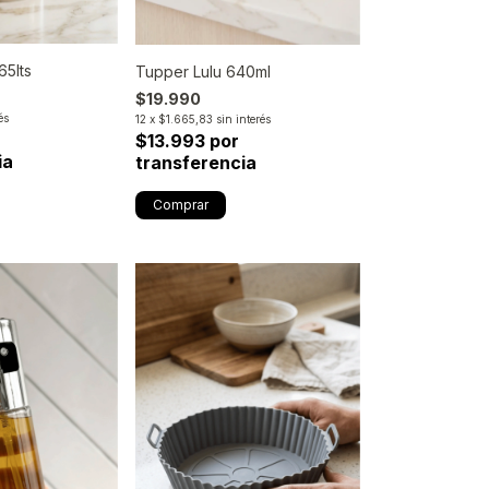
65lts
Tupper Lulu 640ml
$19.990
és
12
x
$1.665,83
sin interés
$13.993 por
ia
transferencia