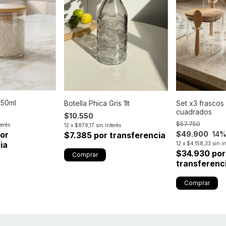
550ml
Botella Phica Gris 1lt
Set x3 frascos
cuadrados
$10.550
$57.750
terés
12
x
$879,17
sin interés
$49.900
14
%
por
$7.385 por transferencia
ia
12
x
$4.158,33
sin i
$34.930 por
transferenc