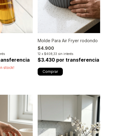
Molde Para Air Fryer rodondo
$4.900
erés
12
x
$408,33
sin interés
ransferencia
$3.430 por transferencia
n stock!