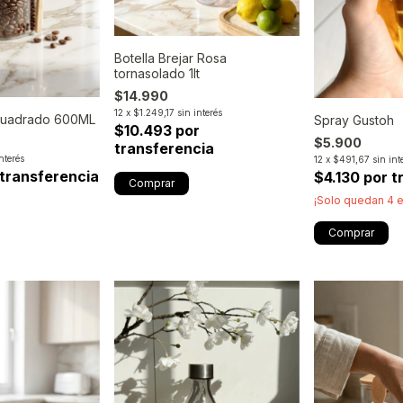
Botella Brejar Rosa
tornasolado 1lt
$14.990
12
x
$1.249,17
sin interés
 cuadrado 600ML
Spray Gustoh
$10.493 por
$5.900
transferencia
interés
12
x
$491,67
sin int
 transferencia
$4.130 por t
¡Solo quedan
4
e