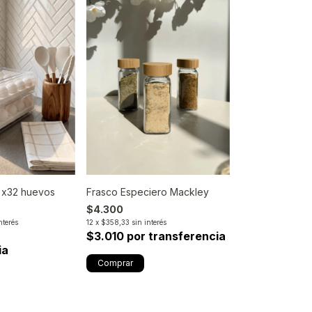
a x32 huevos
Frasco Especiero Mackley
$4.300
nterés
12
x
$358,33
sin interés
$3.010 por transferencia
ia