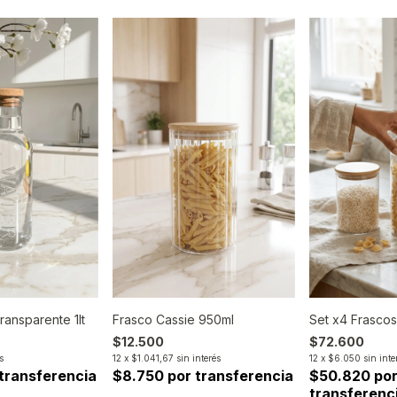
Set x4 Frascos
transparente 1lt
Frasco Cassie 950ml
$72.600
$12.500
12
x
$6.050
sin inte
s
12
x
$1.041,67
sin interés
$50.820 po
transferencia
$8.750 por transferencia
transferenc