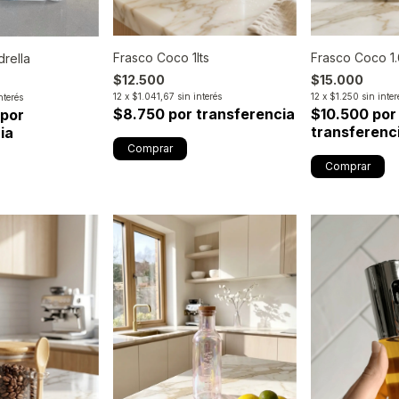
Frasco Coco 1lts
Frasco Coco 1.
rella
$12.500
$15.000
12
x
$1.041,67
sin interés
12
x
$1.250
sin inter
nterés
$8.750 por transferencia
$10.500 por
 por
transferenc
ia