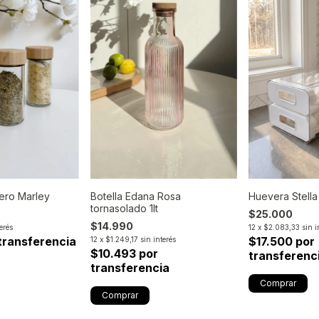
ero Marley
Botella Edana Rosa
Huevera Stell
tornasolado 1lt
$25.000
$14.990
terés
12
x
$2.083,33
sin i
transferencia
$17.500 por
12
x
$1.249,17
sin interés
$10.493 por
transferenc
transferencia
Comprar