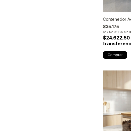
Contenedor Ad
$35.175
12
x
$2.931,25
sin i
$24.622,50
transferenc