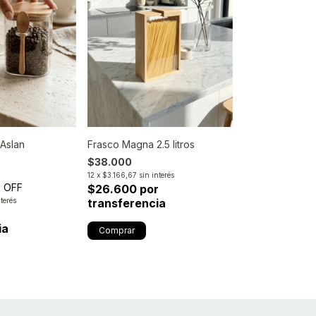
 Aslan
Frasco Magna 2.5 litros
$38.000
12
x
$3.166,67
sin interés
 OFF
$26.600 por
nterés
transferencia
ia