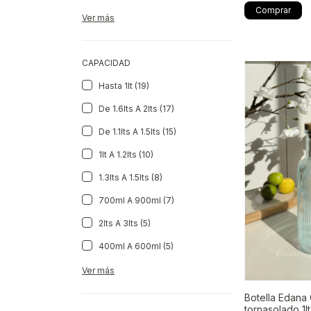
Ver más
CAPACIDAD
Hasta 1lt (19)
De 1.6lts A 2lts (17)
De 1.1lts A 1.5lts (15)
1lt A 1.2lts (10)
1.3lts A 1.5lts (8)
700ml A 900ml (7)
2lts A 3lts (5)
400ml A 600ml (5)
Ver más
Botella Edana
tornasolado 1lt