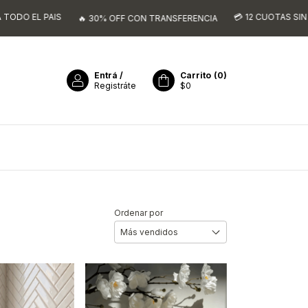
💳 12 CUOTAS SIN INTERES
📦 ENVIO
 30% OFF CON TRANSFERENCIA
Entrá
/
Carrito
(
0
)
Registráte
$0
Ordenar por