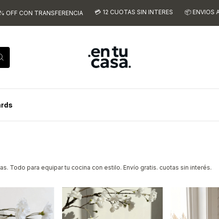
💳 12 CUOTAS SIN INTERES
📦 ENVIOS A TODO EL PAIS
ENCIA
🔥
ards
as. Todo para equipar tu cocina con estilo. Envío gratis. cuotas sin interés.