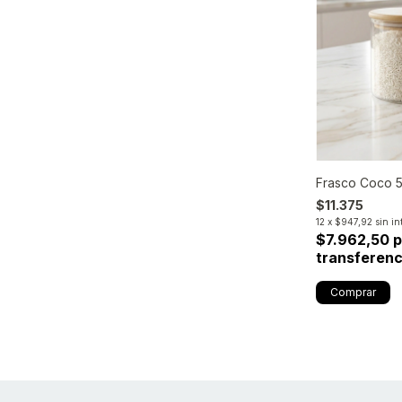
Frasco Coco 
$11.375
12
x
$947,92
sin in
$7.962,50 
transferenc