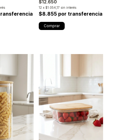
$12.650
erés
12
x
$1.054,17
sin interés
transferencia
$8.855 por transferencia