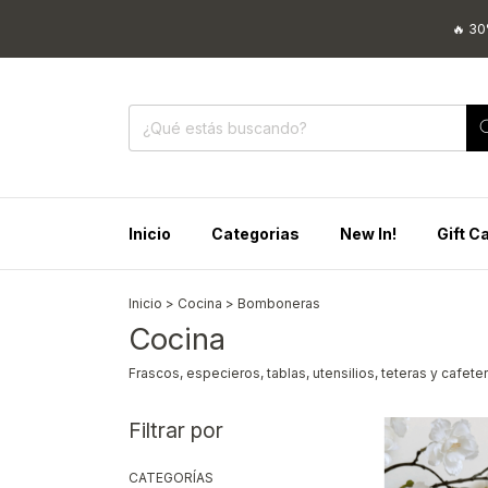
🔥 30% OFF CON TRANSFER
Inicio
Categorias
New In!
Gift C
Inicio
>
Cocina
>
Bomboneras
Cocina
Frascos, especieros, tablas, utensilios, teteras y cafeter
Filtrar por
CATEGORÍAS