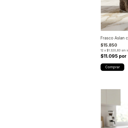
Frasco Aslan
$15.850
12
x
$1.320,83
sin 
$11.095 por