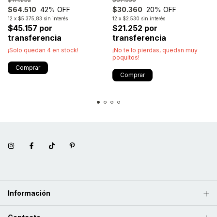
$64.510
42
% OFF
$30.360
20
% OFF
12
x
$5.375,83
sin interés
12
x
$2.530
sin interés
$45.157 por
$21.252 por
transferencia
transferencia
¡Solo quedan
4
en stock!
¡No te lo pierdas, quedan muy
poquitos!
Comprar
Comprar
Información