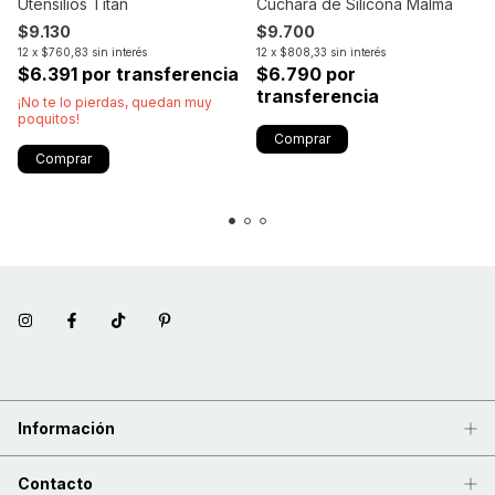
Utensilios Titan
Cuchara de Silicona Malma
$9.130
$9.700
12
x
$760,83
sin interés
12
x
$808,33
sin interés
$6.391 por transferencia
$6.790 por
transferencia
¡No te lo pierdas, quedan muy
poquitos!
Comprar
Información
Contacto