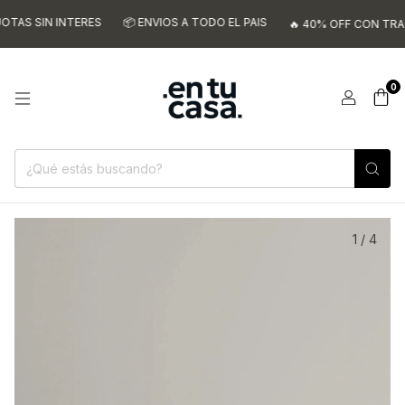
AS SIN INTERES
📦 ENVIOS A TODO EL PAIS
🔥 40% OFF CON TRANSF
0
1
/
4