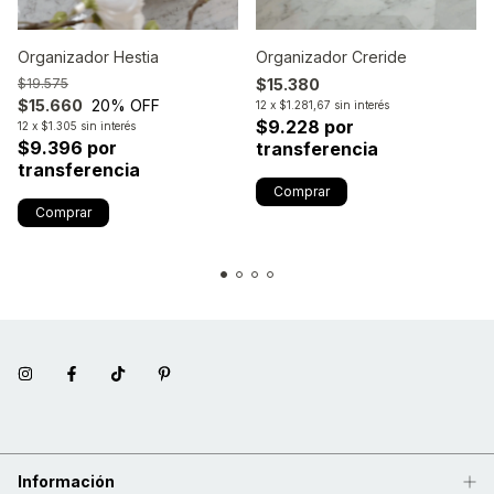
Organizador Hestia
Organizador Creride
$19.575
$15.380
$15.660
20
% OFF
12
x
$1.281,67
sin interés
$9.228 por
12
x
$1.305
sin interés
$9.396 por
transferencia
transferencia
Información