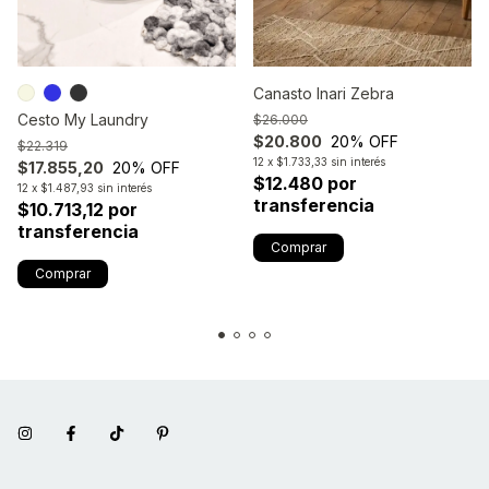
Canasto Inari Zebra
Cesto My Laundry
$26.000
$20.800
20
% OFF
$22.319
12
x
$1.733,33
sin interés
$17.855,20
20
% OFF
$12.480 por
12
x
$1.487,93
sin interés
transferencia
$10.713,12 por
transferencia
Comprar