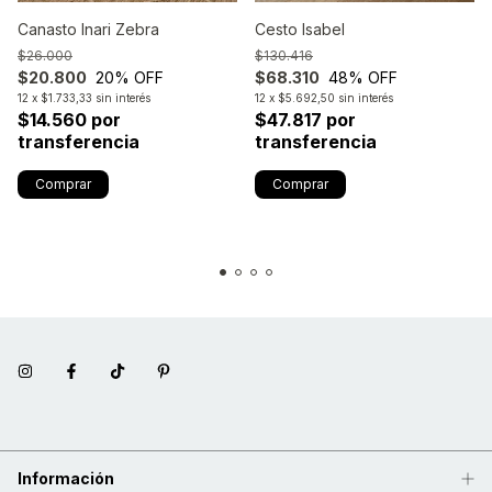
Canasto Inari Zebra
Cesto Isabel
$26.000
$130.416
$20.800
20
% OFF
$68.310
48
% OFF
12
x
$1.733,33
sin interés
12
x
$5.692,50
sin interés
$14.560 por
$47.817 por
transferencia
transferencia
Información