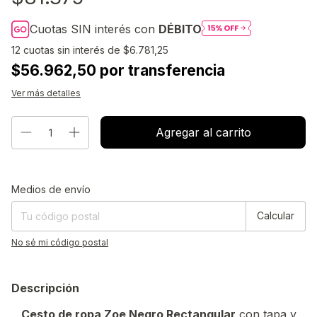
Cuotas SIN interés con
DÉBITO
12
cuotas sin interés de
$6.781,25
$56.962,50 por transferencia
Ver más detalles
Entregas para el CP:
Cambiar CP
Medios de envío
Calcular
No sé mi código postal
Descripción
Cesto de ropa Zoe Negro Rectangular
con tapa y