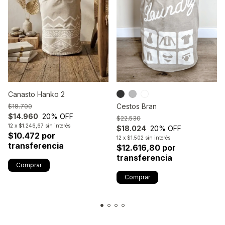
Canasto Hanko 2
Cestos Bran
$18.700
$14.960
20
% OFF
$22.530
12
x
$1.246,67
sin interés
$18.024
20
% OFF
$10.472 por
12
x
$1.502
sin interés
transferencia
$12.616,80 por
transferencia
Comprar