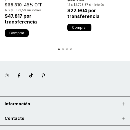
$68.310
48
% OFF
12
x
$2.726,67
sin interés
$22.904 por
12
x
$5.692,50
sin interés
$47.817 por
transferencia
transferencia
Información
Contacto