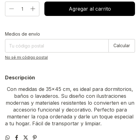
Entregas para el CP:
Cambiar CP
Medios de envío
Calcular
No sé mi código postal
Descripción
Con medidas de 35x45 cm, es ideal para dormitorios,
baños o lavaderos. Su diseño con ilustraciones
modernas y materiales resistentes lo convierten en un
accesorio funcional y decorativo. Perfecto para
mantener la ropa ordenada y darle un toque especial
a tu hogar. Fácil de transportar y limpiar.