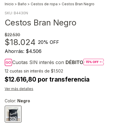
Inicio
>
Baño
>
Cestos de ropa
>
Cestos Bran Negro
SKU:
B4430N
Cestos Bran Negro
$22.530
$18.024
20
% OFF
Ahorrás:
$4.506
Cuotas SIN interés con
DÉBITO
12
cuotas sin interés de
$1.502
$12.616,80 por transferencia
Ver más detalles
Color:
Negro