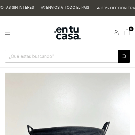
S SIN INTERES
📦 ENVIOS A TODO EL PAIS
🔥 30% OFF CON TRANSF
0